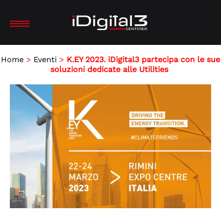
Home
>
Eventi
>
K.EY 2023. iDigital3 partecipa con le sue
soluzioni dedicate alle Utilities