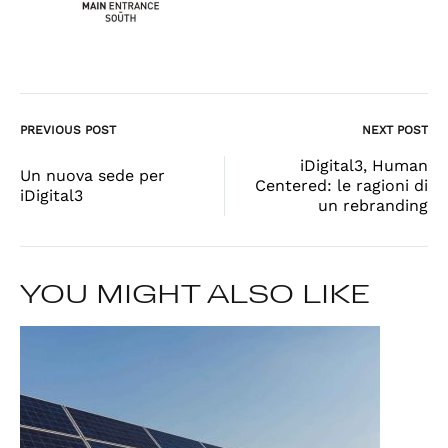
Post
PREVIOUS POST
NEXT POST
navigation
iDigital3, Human
Un nuova sede per
Centered: le ragioni di
iDigital3
un rebranding
YOU MIGHT ALSO LIKE