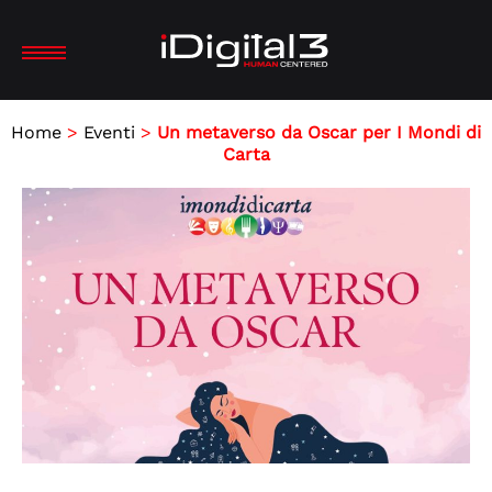
Home
>
Eventi
>
Un metaverso da Oscar per I Mondi di
Carta