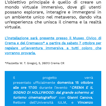
L’obiettivo principale è quello di creare un
mondo virtuale immersivo, dove gli utenti
possano esplorare, interagire e immergersi in
un ambiente unico nel metaverso, dando vita
un’esperienza che unisca il cinema e la realtà
virtuale.
L’installazione sarà presente presso il Museo Civico di
Crema e del Cremasco* a partire da sabato 7 ottobre per
regalare un’avventura immersiva a tutti coloro che
vorranno provarla.
*Piazzetta W. T. Gregorj, 5, 26013 Crema CR
Il progetto verrà
presentato ufficialmente
domenica 15 ottobre
alle ore 17:00
durante l’evento “
CREMA E IL
SOGNO DI HOLLYWOOD: dal grande schermo al
turismo cinematografico
“ con
Gianni Canova
,
Rettore dell’Università IULM, e
Vincenzo